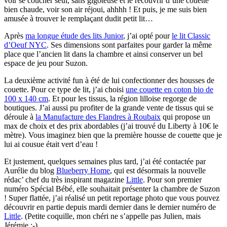
voir se coucher seul, sans gigoteuse et le recouvrir d’une couette
bien chaude, voir son air réjoui, ahhhh ! Et puis, je me suis bien
amusée à trouver le remplaçant dudit petit lit…
Après
ma longue étude des lits Junior
, j’ai opté pour
le lit Classic
d’Oeuf NYC
. Ses dimensions sont parfaites pour garder la même
place que l’ancien lit dans la chambre et ainsi conserver un bel
espace de jeu pour Suzon.
La deuxième activité fun à été de lui confectionner des housses de
couette. Pour ce type de lit, j’ai choisi
une couette en coton bio de
100 x 140 cm
. Et pour les tissus, la région lilloise regorge de
boutiques. J’ai aussi pu profiter de la grande vente de tissus qui se
déroule à
la Manufacture des Flandres à Roubaix
qui propose un
max de choix et des prix abordables (j’ai trouvé du Liberty à 10€ le
mètre). Vous imaginez bien que la première housse de couette que je
lui ai cousue était vert d’eau !
Et justement, quelques semaines plus tard, j’ai été contactée par
Aurélie du blog
Blueberry Home
, qui est désormais la nouvelle
rédac’ chef du très inspirant magazine
Little
. Pour son premier
numéro Spécial Bébé, elle souhaitait présenter la chambre de Suzon
! Super flattée, j’ai réalisé un petit reportage photo que vous pouvez
découvrir en partie depuis mardi dernier dans le dernier numéro de
Little
. (Petite coquille, mon chéri ne s’appelle pas Julien, mais
Jérémie ;-)