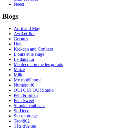
Neest
Blogs
April and May
Avril et Jim
Griottes
Heju
Kickcan and Conkers
L'ours et le singe
Le dans La
Ma déco comme les grands
Maïze
Milk
My mobilhome
Numéro 46
OUI OUI OUI Studio
Petit & Small
Petit Sweet
Simplementbeau.
So Deco
Sur un nuage
Tao4802
Tête d'Ange