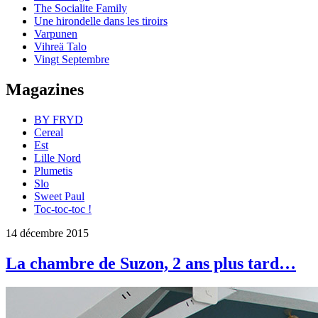
The Socialite Family
Une hirondelle dans les tiroirs
Varpunen
Vihreä Talo
Vingt Septembre
Magazines
BY FRYD
Cereal
Est
Lille Nord
Plumetis
Slo
Sweet Paul
Toc-toc-toc !
14 décembre 2015
La chambre de Suzon, 2 ans plus tard…