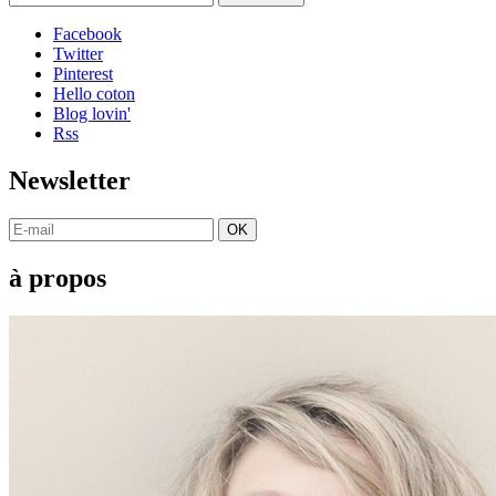
Facebook
Twitter
Pinterest
Hello coton
Blog lovin'
Rss
Newsletter
OK
à propos