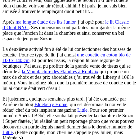
voir se coucher seul, sans gigoteuse et le recouvrir d’une couette
bien chaude, voir son air réjoui, ahhhh ! Et puis, je me suis bien
amusée à trouver le remplaçant dudit petit lit…
Après
ma longue étude des lits Junior
, j’ai opté pour
le lit Classic
d’Oeuf NYC
. Ses dimensions sont parfaites pour garder la même
place que l’ancien lit dans la chambre et ainsi conserver un bel
espace de jeu pour Suzon.
La deuxième activité fun à été de lui confectionner des housses de
couette. Pour ce type de lit, j’ai choisi
une couette en coton bio de
100 x 140 cm
. Et pour les tissus, la région lilloise regorge de
boutiques. J’ai aussi pu profiter de la grande vente de tissus qui se
déroule à
la Manufacture des Flandres à Roubaix
qui propose un
max de choix et des prix abordables (j’ai trouvé du Liberty à 10€ le
mètre). Vous imaginez bien que la première housse de couette que je
lui ai cousue était vert d’eau !
Et justement, quelques semaines plus tard, j’ai été contactée par
Aurélie du blog
Blueberry Home
, qui est désormais la nouvelle
rédac’ chef du très inspirant magazine
Little
. Pour son premier
numéro Spécial Bébé, elle souhaitait présenter la chambre de Suzon
! Super flattée, j’ai réalisé un petit reportage photo que vous pouvez
découvrir en partie depuis mardi dernier dans le dernier numéro de
Little
. (Petite coquille, mon chéri ne s’appelle pas Julien, mais
Jérémie ;-)