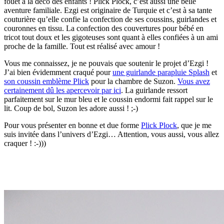
fouet à la déco des enfants ! Plick Plock, c’est aussi une belle
aventure familiale. Ezgi est originaire de Turquie et c’est à sa tante
couturière qu’elle confie la confection de ses coussins, guirlandes et
couronnes en tissu. La confection des couvertures pour bébé en
tricot tout doux et les gigoteuses sont quant à elles confiées à un ami
proche de la famille. Tout est réalisé avec amour !
Vous me connaissez, je ne pouvais que soutenir le projet d’Ezgi !
J’ai bien évidemment craqué pour
une guirlande parapluie Splash
et
son coussin emblème Plick
pour la chambre de Suzon.
Vous avez
certainement dû les apercevoir par ici
. La guirlande ressort
parfaitement sur le mur bleu et le coussin endormi fait rappel sur le
lit. Coup de bol, Suzon les adore aussi ! ;-)
Pour vous présenter en bonne et due forme
Plick Plock
, que je me
suis invitée dans l’univers d’Ezgi… Attention, vous aussi, vous allez
craquer ! :-)))