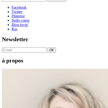
Facebook
Twitter
Pinterest
Hello coton
Blog lovin'
Rss
Newsletter
OK
à propos