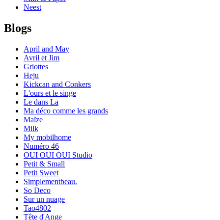
Neest
Blogs
April and May
Avril et Jim
Griottes
Heju
Kickcan and Conkers
L'ours et le singe
Le dans La
Ma déco comme les grands
Maïze
Milk
My mobilhome
Numéro 46
OUI OUI OUI Studio
Petit & Small
Petit Sweet
Simplementbeau.
So Deco
Sur un nuage
Tao4802
Tête d'Ange