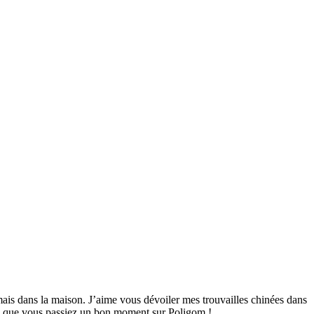
mais dans la maison. J’aime vous dévoiler mes trouvailles chinées dans
ime que vous passiez un bon moment sur Poligom !