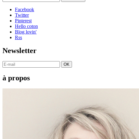
Facebook
Twitter
Pinterest
Hello coton
Blog lovin'
Rss
Newsletter
OK
à propos