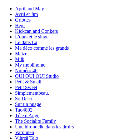
April and May
Avril et Jim
Griottes
Heju
Kickcan and Conkers
L'ours et le singe
Le dans La
Ma déco comme les grands
Maïze
Milk
My mobilhome
Numéro 46
OUI OUI OUI Studio
Petit & Small
Petit Sweet
Simplementbeau.
So Deco
Sur un nuage
Tao4802
Tête d'Ange
The Socialite Family
Une hirondelle dans les tiroirs
Varpunen
Vihreä Talo