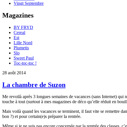
Vingt Septembre
Magazines
BY FRYD
Cereal
Est
Lille Nord
Plumetis
Slo
Sweet Paul
Toc-toc-toc !
28 août 2014
La chambre de Suzon
Me revoilà après 3 longues semaines de vacances (sans Internet) qui n
touche à tout (surtout à mes magazines de déco qu’elle réduit en boui
Mais voilà quand les vacances se terminent, il faut vite se remettre dan
bon ?) et pour certain(e)s préparer la rentrée.
Même si je ne suis pas encore concernée par la rentrée des classes, 