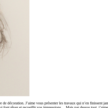
 de décoration. J’aime vous présenter les travaux qui n’en finissent ja
 qui font rêver et recueillir vos impressions… Mais par dessus tout, j’a