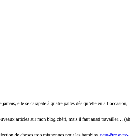
mais, elle se carapate à quatre pattes dès qu’elle en a l’occasion,
…
ouveaux articles sur mon blog chéri, mais il faut aussi travailler… (ah
sélection de choses trop mignonnes pour les bambins,
peut-être avez-