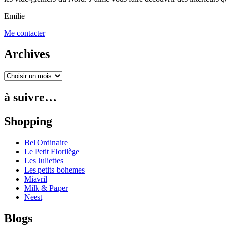
Emilie
Me contacter
Archives
à suivre…
Shopping
Bel Ordinaire
Le Petit Florilège
Les Juliettes
Les petits bohemes
Miavril
Milk & Paper
Neest
Blogs