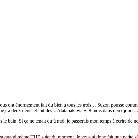
ous ont énormément fait du bien à tous les trois… Suzon pousse comme ja
llie), a deux dents et fait des « Atatapakawa ». 8 mois dans deux jours
s le bain. Si ça ne tenait qu’à moi, je passerais mon temps à écrire de n
c’est quand même THE sujet du moment. Je vous ai donc fait une petite 