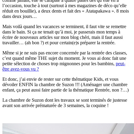
comme jamais, elle se carapate à quatre pattes dès qu’elle en a
l’occasion, touche à tout (surtout à mes magazines de déco qu’elle
réduit en bouillie), a deux dents et fait des « Atatapakawa ». 8 mois
dans deux jours…
Mais voilà quand les vacances se terminent, il faut vite se remettre
dans le bain. Si ça ne tenait qu’à moi, je passerais mon temps à
écrire de nouveaux articles sur mon blog chéri, mais il faut aussi
travailler… (ah bon ?) et pour certain(e)s préparer la rentrée.
Même si je ne suis pas encore concernée par la rentrée des classes,
c’est quand même THE sujet du moment. Je vous ai donc fait une
petite sélection de choses trop mignonnes pour les bambins,
peut-
être avez-vous vu ?
Et donc, j’ai envie de rester sur cette thématique Kids, et vous
dévoiler ENFIN la chambre de Suzon !!! (Aménager une chambre
enfant, ça peut aussi faire partie de la thématique Rentrée, non ?…)
La chambre de Suzon dont les travaux se sont terminés de justesse
avant son arrivée prématurée de 3 semaines, la coquine !