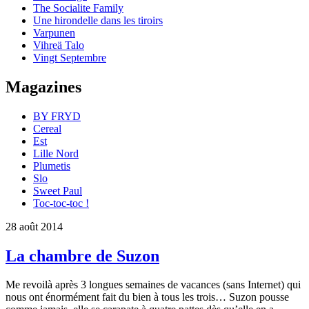
The Socialite Family
Une hirondelle dans les tiroirs
Varpunen
Vihreä Talo
Vingt Septembre
Magazines
BY FRYD
Cereal
Est
Lille Nord
Plumetis
Slo
Sweet Paul
Toc-toc-toc !
28 août 2014
La chambre de Suzon
Me revoilà après 3 longues semaines de vacances (sans Internet) qui
nous ont énormément fait du bien à tous les trois… Suzon pousse