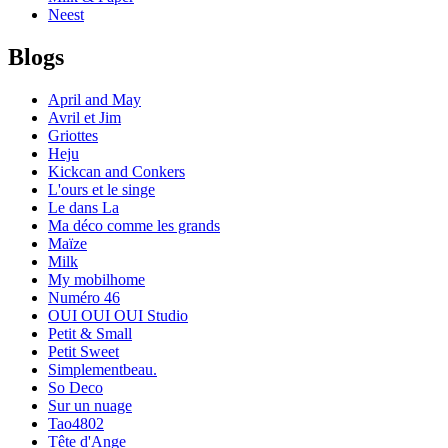
Neest
Blogs
April and May
Avril et Jim
Griottes
Heju
Kickcan and Conkers
L'ours et le singe
Le dans La
Ma déco comme les grands
Maïze
Milk
My mobilhome
Numéro 46
OUI OUI OUI Studio
Petit & Small
Petit Sweet
Simplementbeau.
So Deco
Sur un nuage
Tao4802
Tête d'Ange