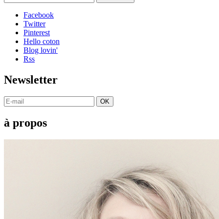
Facebook
Twitter
Pinterest
Hello coton
Blog lovin'
Rss
Newsletter
OK
à propos