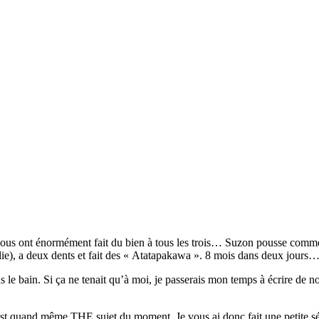
ous ont énormément fait du bien à tous les trois… Suzon pousse comme ja
llie), a deux dents et fait des « Atatapakawa ». 8 mois dans deux jours
s le bain. Si ça ne tenait qu’à moi, je passerais mon temps à écrire de n
c’est quand même THE sujet du moment. Je vous ai donc fait une petite 