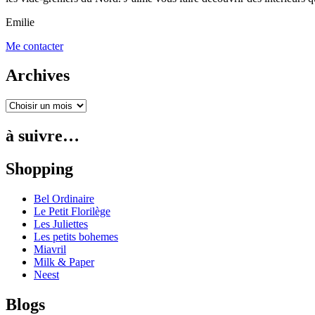
Emilie
Me contacter
Archives
à suivre…
Shopping
Bel Ordinaire
Le Petit Florilège
Les Juliettes
Les petits bohemes
Miavril
Milk & Paper
Neest
Blogs