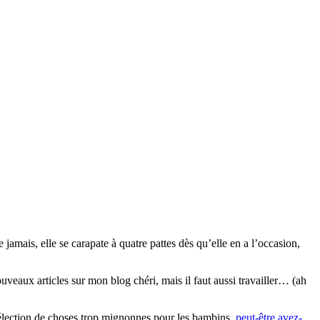
mais, elle se carapate à quatre pattes dès qu’elle en a l’occasion,
…
ouveaux articles sur mon blog chéri, mais il faut aussi travailler… (ah
sélection de choses trop mignonnes pour les bambins,
peut-être avez-