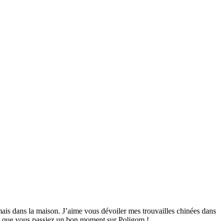
mais dans la maison. J’aime vous dévoiler mes trouvailles chinées dans
ime que vous passiez un bon moment sur Poligom !