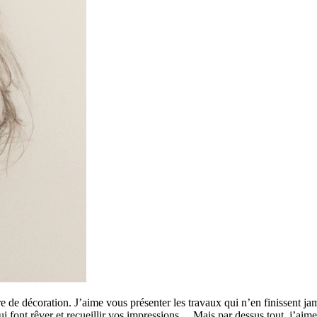
 de décoration. J’aime vous présenter les travaux qui n’en finissent ja
 qui font rêver et recueillir vos impressions… Mais par dessus tout, j’a