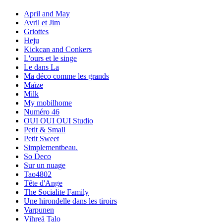
April and May
Avril et Jim
Griottes
Heju
Kickcan and Conkers
L'ours et le singe
Le dans La
Ma déco comme les grands
Maïze
Milk
My mobilhome
Numéro 46
OUI OUI OUI Studio
Petit & Small
Petit Sweet
Simplementbeau.
So Deco
Sur un nuage
Tao4802
Tête d'Ange
The Socialite Family
Une hirondelle dans les tiroirs
Varpunen
Vihreä Talo