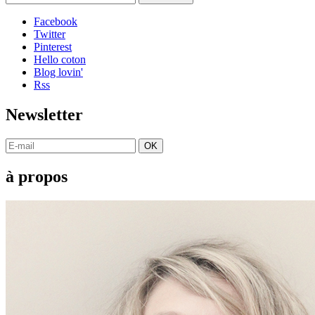
Facebook
Twitter
Pinterest
Hello coton
Blog lovin'
Rss
Newsletter
OK
à propos