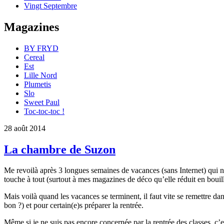
Vingt Septembre
Magazines
BY FRYD
Cereal
Est
Lille Nord
Plumetis
Slo
Sweet Paul
Toc-toc-toc !
28 août 2014
La chambre de Suzon
Me revoilà après 3 longues semaines de vacances (sans Internet) qui n
touche à tout (surtout à mes magazines de déco qu’elle réduit en boui
Mais voilà quand les vacances se terminent, il faut vite se remettre dan
bon ?) et pour certain(e)s préparer la rentrée.
Même si je ne suis pas encore concernée par la rentrée des classes, 