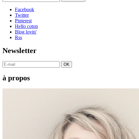
Facebook
Twitter
Pinterest
Hello coton
Blog lovin'
Rss
Newsletter
OK
à propos