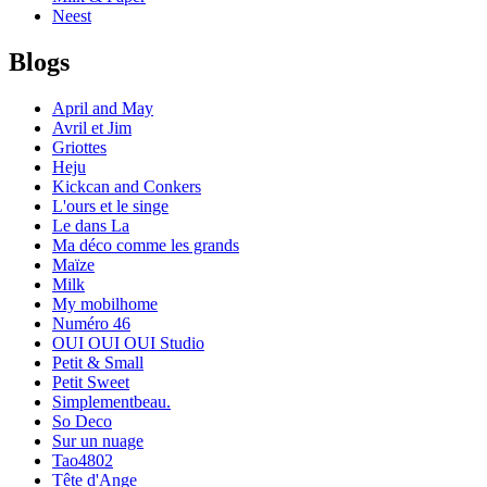
Neest
Blogs
April and May
Avril et Jim
Griottes
Heju
Kickcan and Conkers
L'ours et le singe
Le dans La
Ma déco comme les grands
Maïze
Milk
My mobilhome
Numéro 46
OUI OUI OUI Studio
Petit & Small
Petit Sweet
Simplementbeau.
So Deco
Sur un nuage
Tao4802
Tête d'Ange