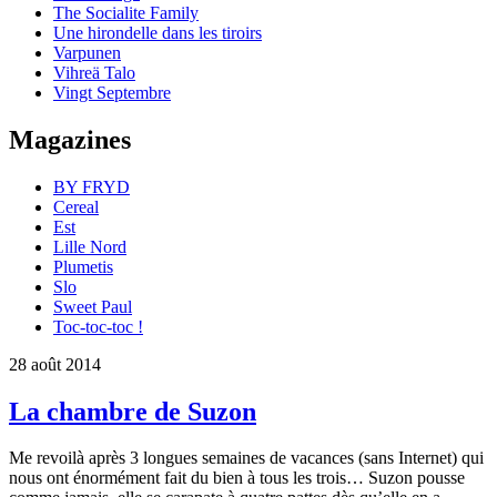
The Socialite Family
Une hirondelle dans les tiroirs
Varpunen
Vihreä Talo
Vingt Septembre
Magazines
BY FRYD
Cereal
Est
Lille Nord
Plumetis
Slo
Sweet Paul
Toc-toc-toc !
28 août 2014
La chambre de Suzon
Me revoilà après 3 longues semaines de vacances (sans Internet) qui
nous ont énormément fait du bien à tous les trois… Suzon pousse