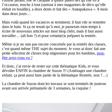
comme jamais, elle se carapate à quatre pattes dès qu’elle en a
l’occasion, touche à tout (surtout à mes magazines de déco qu’elle
réduit en bouillie), a deux dents et fait des « Atatapakawa ». 8 mois
dans deux jours…
Mais voilà quand les vacances se terminent, il faut vite se remettre
dans le bain. Si ça ne tenait qu’à moi, je passerais mon temps à
écrire de nouveaux articles sur mon blog chéri, mais il faut aussi
travailler… (ah bon ?) et pour certain(e)s préparer la rentrée.
Même si je ne suis pas encore concernée par la rentrée des classes,
c’est quand même THE sujet du moment. Je vous ai donc fait une
petite sélection de choses trop mignonnes pour les bambins,
peut-
être avez-vous vu ?
Et donc, j’ai envie de rester sur cette thématique Kids, et vous
dévoiler ENFIN la chambre de Suzon !!! (Aménager une chambre
enfant, ça peut aussi faire partie de la thématique Rentrée, non ?…)
La chambre de Suzon dont les travaux se sont terminés de justesse
avant son arrivée prématurée de 3 semaines, la coquine !