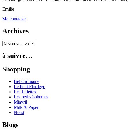
Emilie
Me contacter
Archives
à suivre…
Shopping
Bel Ordinaire
Le Petit Florilège
Les Juliettes
Les petits bohemes
Miavril
Milk & Paper
Neest
Blogs