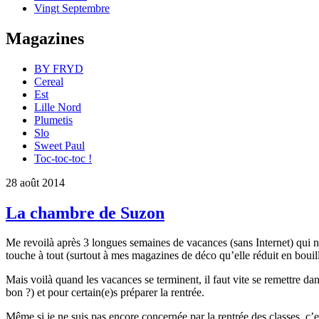
Vingt Septembre
Magazines
BY FRYD
Cereal
Est
Lille Nord
Plumetis
Slo
Sweet Paul
Toc-toc-toc !
28 août 2014
La chambre de Suzon
Me revoilà après 3 longues semaines de vacances (sans Internet) qui n
touche à tout (surtout à mes magazines de déco qu’elle réduit en boui
Mais voilà quand les vacances se terminent, il faut vite se remettre dan
bon ?) et pour certain(e)s préparer la rentrée.
Même si je ne suis pas encore concernée par la rentrée des classes, 