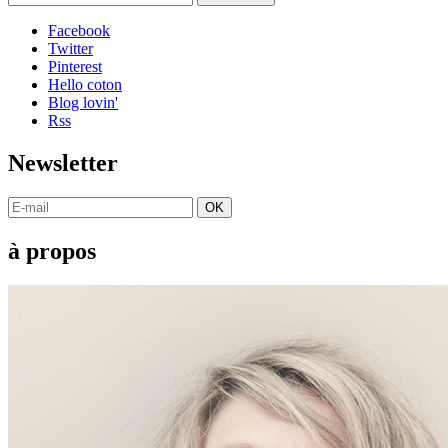
Facebook
Twitter
Pinterest
Hello coton
Blog lovin'
Rss
Newsletter
OK
à propos