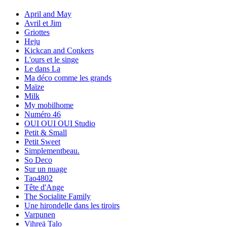
April and May
Avril et Jim
Griottes
Heju
Kickcan and Conkers
L'ours et le singe
Le dans La
Ma déco comme les grands
Maïze
Milk
My mobilhome
Numéro 46
OUI OUI OUI Studio
Petit & Small
Petit Sweet
Simplementbeau.
So Deco
Sur un nuage
Tao4802
Tête d'Ange
The Socialite Family
Une hirondelle dans les tiroirs
Varpunen
Vihreä Talo