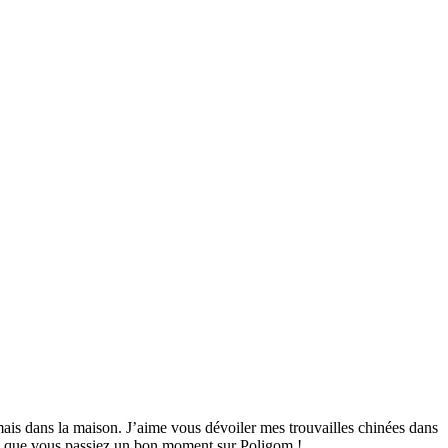
mais dans la maison. J’aime vous dévoiler mes trouvailles chinées dans
ime que vous passiez un bon moment sur Poligom !