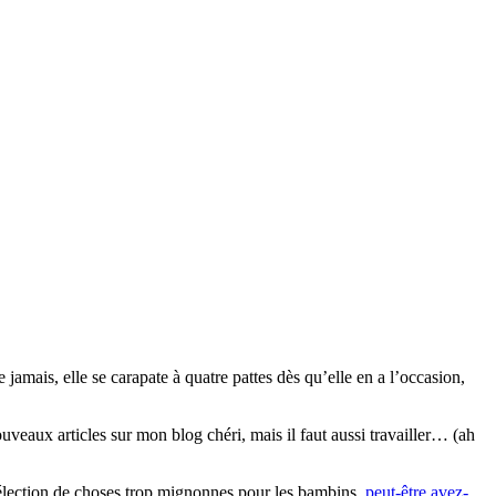
mais, elle se carapate à quatre pattes dès qu’elle en a l’occasion,
…
ouveaux articles sur mon blog chéri, mais il faut aussi travailler… (ah
sélection de choses trop mignonnes pour les bambins,
peut-être avez-