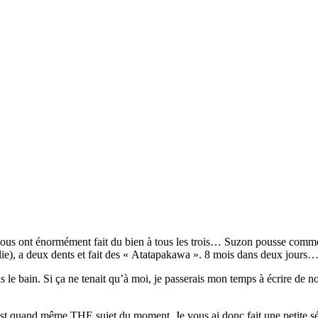
ous ont énormément fait du bien à tous les trois… Suzon pousse comme ja
llie), a deux dents et fait des « Atatapakawa ». 8 mois dans deux jours
s le bain. Si ça ne tenait qu’à moi, je passerais mon temps à écrire de n
c’est quand même THE sujet du moment. Je vous ai donc fait une petite 