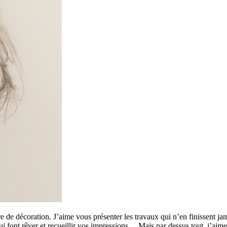
 de décoration. J’aime vous présenter les travaux qui n’en finissent ja
 qui font rêver et recueillir vos impressions… Mais par dessus tout, j’a