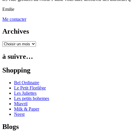
Emilie
Me contacter
Archives
à suivre…
Shopping
Bel Ordinaire
Le Petit Florilège
Les Juliettes
Les petits bohemes
Miavril
Milk & Paper
Neest
Blogs