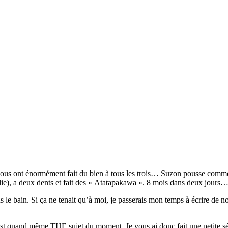
ous ont énormément fait du bien à tous les trois… Suzon pousse comme ja
llie), a deux dents et fait des « Atatapakawa ». 8 mois dans deux jours
s le bain. Si ça ne tenait qu’à moi, je passerais mon temps à écrire de n
c’est quand même THE sujet du moment. Je vous ai donc fait une petite 