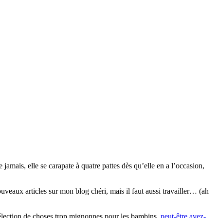
mais, elle se carapate à quatre pattes dès qu’elle en a l’occasion,
…
ouveaux articles sur mon blog chéri, mais il faut aussi travailler… (ah
sélection de choses trop mignonnes pour les bambins,
peut-être avez-