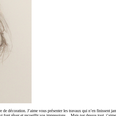
 de décoration. J’aime vous présenter les travaux qui n’en finissent ja
 qui font rêver et recueillir vos impressions… Mais par dessus tout, j’a