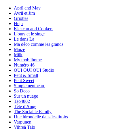
April and May
Avril et Jim
Griottes
Heju
Kickcan and Conkers
L'ours et le singe
Le dans La
Ma déco comme les grands
Maïze
Milk
My mobilhome
Numéro 46
OUI OUI OUI Studio
Petit & Small
Petit Sweet
Simplementbeau.
So Deco
Sur un nuage
Tao4802
Tête d'Ange
The Socialite Family
Une hirondelle dans les tiroirs
Varpunen
Vihreä Talo