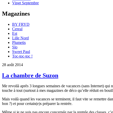
Vingt Septembre
Magazines
BY FRYD
Cereal
Est
Lille Nord
Plumetis
Slo
Sweet Paul
Toc-toc-toc !
28 août 2014
La chambre de Suzon
Me revoilà après 3 longues semaines de vacances (sans Internet) qui n
touche à tout (surtout à mes magazines de déco qu’elle réduit en boui
Mais voilà quand les vacances se terminent, il faut vite se remettre dan
bon ?) et pour certain(e)s préparer la rentrée.
Même si je ne suis pas encore concernée par la rentrée des classes, 