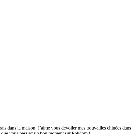
mais dans la maison. J’aime vous dévoiler mes trouvailles chinées dans
ime que vous passiez un bon moment sur Poligom !