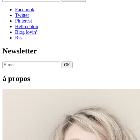
Facebook
Twitter
Pinterest
Hello coton
Blog lovin'
Rss
Newsletter
OK
à propos