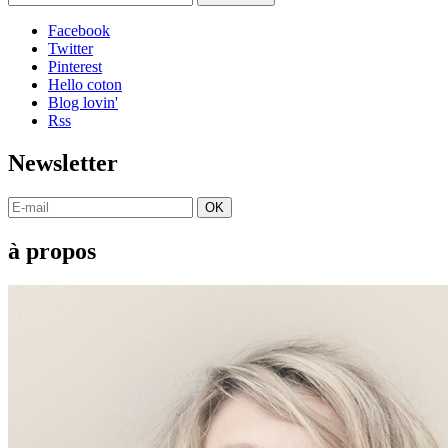
Facebook
Twitter
Pinterest
Hello coton
Blog lovin'
Rss
Newsletter
OK
à propos