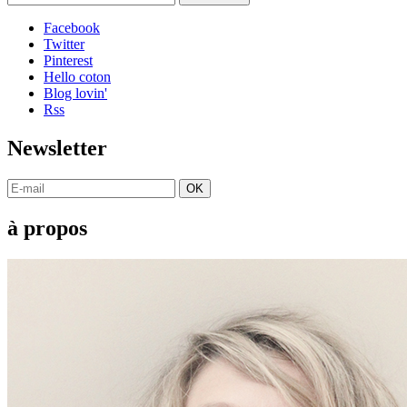
Facebook
Twitter
Pinterest
Hello coton
Blog lovin'
Rss
Newsletter
OK
à propos