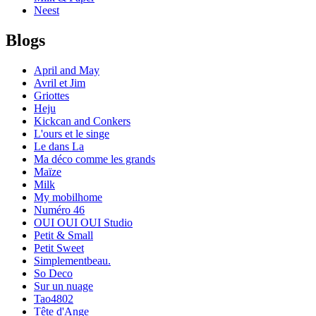
Neest
Blogs
April and May
Avril et Jim
Griottes
Heju
Kickcan and Conkers
L'ours et le singe
Le dans La
Ma déco comme les grands
Maïze
Milk
My mobilhome
Numéro 46
OUI OUI OUI Studio
Petit & Small
Petit Sweet
Simplementbeau.
So Deco
Sur un nuage
Tao4802
Tête d'Ange