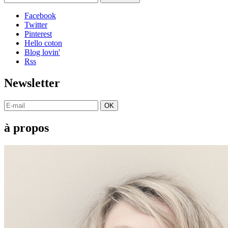
Facebook
Twitter
Pinterest
Hello coton
Blog lovin'
Rss
Newsletter
OK
à propos