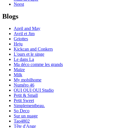
Neest
Blogs
April and May
Avril et Jim
Griottes
Heju
Kickcan and Conkers
L'ours et le singe
Le dans La
Ma déco comme les grands
Maïze
Milk
My mobilhome
Numéro 46
OUI OUI OUI Studio
Petit & Small
Petit Sweet
Simplementbeau.
So Deco
Sur un nuage
Tao4802
Tête d'Ange