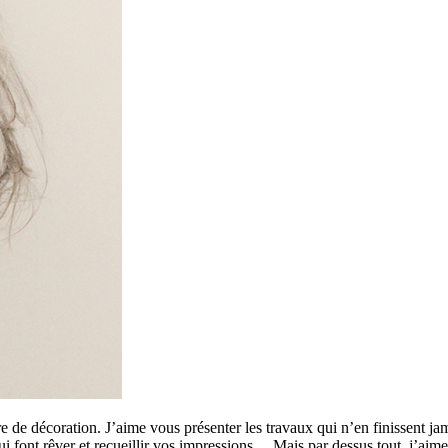
 de décoration. J’aime vous présenter les travaux qui n’en finissent ja
 qui font rêver et recueillir vos impressions… Mais par dessus tout, j’a