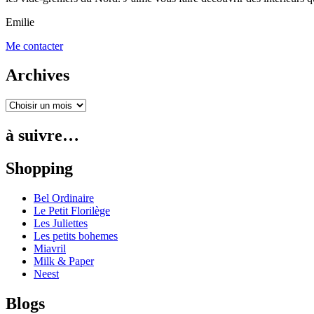
Emilie
Me contacter
Archives
à suivre…
Shopping
Bel Ordinaire
Le Petit Florilège
Les Juliettes
Les petits bohemes
Miavril
Milk & Paper
Neest
Blogs