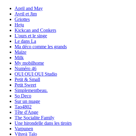
April and May
Avril et Jim
Griottes
Heju
Kickcan and Conkers
L'ours et le singe
Le dans La
Ma déco comme les grands
Maïze
Milk
My mobilhome
Numéro 46
OUI OUI OUI Studio
Petit & Small
Petit Sweet
Simplementbeau.
So Deco
Sur un nuage
Tao4802
Tête d'Ange
The Socialite Family
Une hirondelle dans les tiroirs
Varpunen
Vihreä Talo