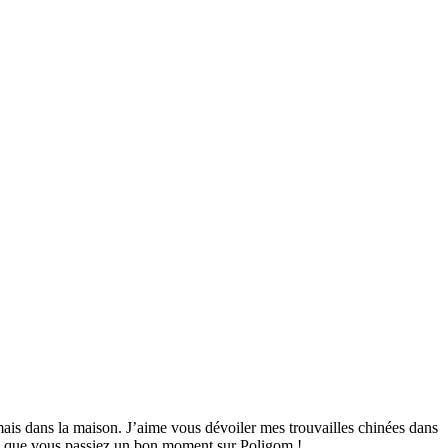
mais dans la maison. J’aime vous dévoiler mes trouvailles chinées dans
ime que vous passiez un bon moment sur Poligom !