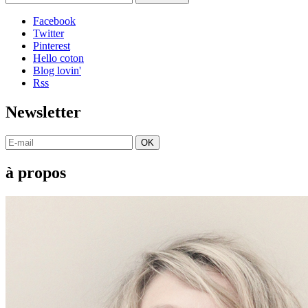
Facebook
Twitter
Pinterest
Hello coton
Blog lovin'
Rss
Newsletter
OK
à propos