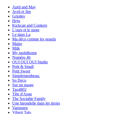
April and May
Avril et Jim
Griottes
Heju
Kickcan and Conkers
L'ours et le singe
Le dans La
Ma déco comme les grands
Maïze
Milk
My mobilhome
Numéro 46
OUI OUI OUI Studio
Petit & Small
Petit Sweet
Simplementbeau.
So Deco
Sur un nuage
Tao4802
Tête d'Ange
The Socialite Family
Une hirondelle dans les tiroirs
Varpunen
Vihreä Talo