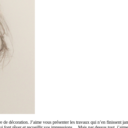
 de décoration. J’aime vous présenter les travaux qui n’en finissent ja
 qui font rêver et recueillir vos impressions… Mais par dessus tout, j’a