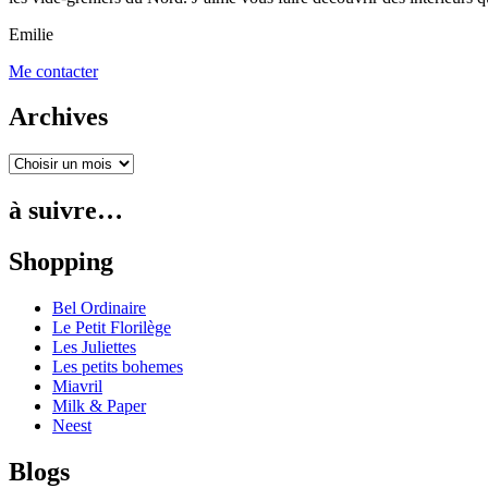
Emilie
Me contacter
Archives
à suivre…
Shopping
Bel Ordinaire
Le Petit Florilège
Les Juliettes
Les petits bohemes
Miavril
Milk & Paper
Neest
Blogs