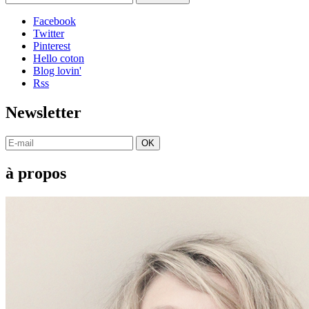
Facebook
Twitter
Pinterest
Hello coton
Blog lovin'
Rss
Newsletter
OK
à propos