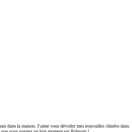
mais dans la maison. J’aime vous dévoiler mes trouvailles chinées dans
ime que vous passiez un bon moment sur Poligom !