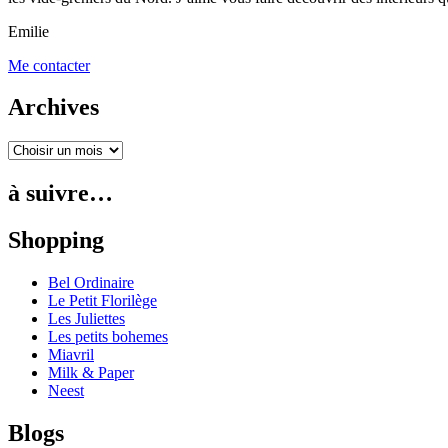
Emilie
Me contacter
Archives
à suivre…
Shopping
Bel Ordinaire
Le Petit Florilège
Les Juliettes
Les petits bohemes
Miavril
Milk & Paper
Neest
Blogs