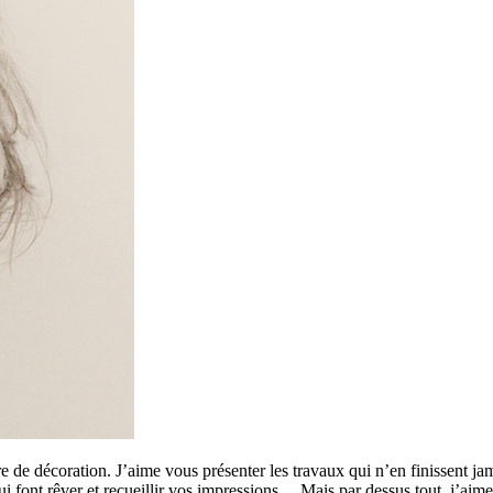
 de décoration. J’aime vous présenter les travaux qui n’en finissent ja
 qui font rêver et recueillir vos impressions… Mais par dessus tout, j’a