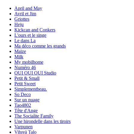
April and May
Avril et Jim
Griottes
Heju
Kickcan and Conkers
L'ours et le singe
Le dans La
Ma déco comme les grands
Maïze
Milk
My mobilhome
Numéro 46
OUI OUI OUI Studio
Petit & Small
Petit Sweet
Simplementbeau.
So Deco
Sur un nuage
Tao4802
Tête d'Ange
The Socialite Family
Une hirondelle dans les tiroirs
Varpunen
Vihreä Talo