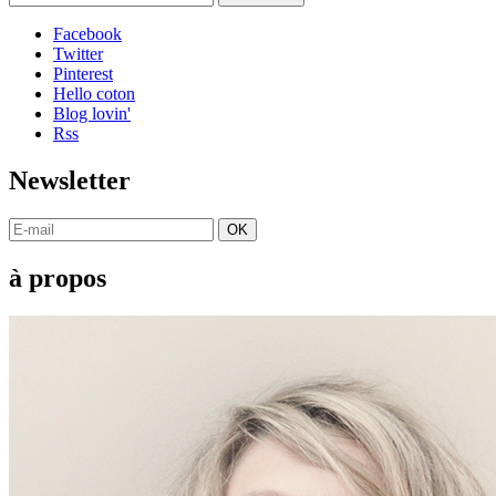
Facebook
Twitter
Pinterest
Hello coton
Blog lovin'
Rss
Newsletter
OK
à propos