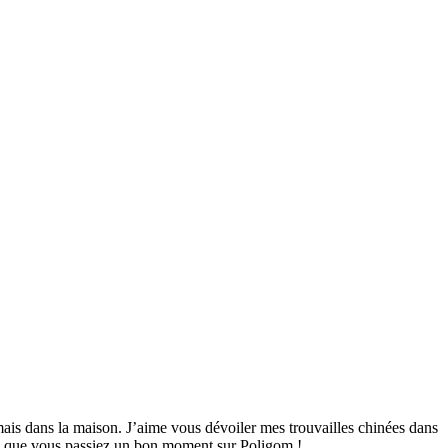
mais dans la maison. J’aime vous dévoiler mes trouvailles chinées dans
ime que vous passiez un bon moment sur Poligom !