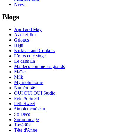
Neest
Blogs
April and May
Avril et Jim
Griottes
Heju
Kickcan and Conkers
L'ours et le singe
Le dans La
Ma déco comme les grands
Maïze
Milk
My mobilhome
Numéro 46
OUI OUI OUI Studio
Petit & Small
Petit Sweet
Simplementbeau.
So Deco
Sur un nuage
Tao4802
Tête d'Ange