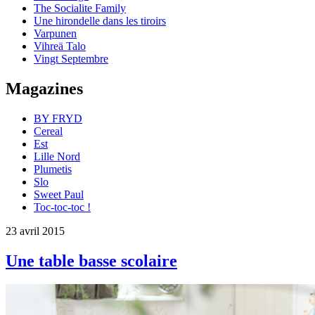
The Socialite Family
Une hirondelle dans les tiroirs
Varpunen
Vihreä Talo
Vingt Septembre
Magazines
BY FRYD
Cereal
Est
Lille Nord
Plumetis
Slo
Sweet Paul
Toc-toc-toc !
23 avril 2015
Une table basse scolaire