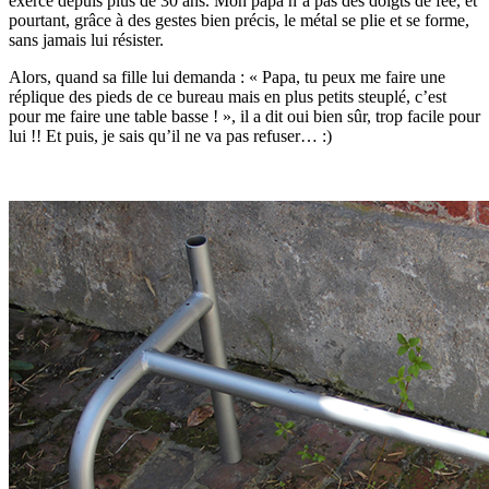
exerce depuis plus de 30 ans. Mon papa n’a pas des doigts de fée, et
pourtant, grâce à des gestes bien précis, le métal se plie et se forme,
sans jamais lui résister.
Alors, quand sa fille lui demanda : « Papa, tu peux me faire une
réplique des pieds de ce bureau mais en plus petits steuplé, c’est
pour me faire une table basse ! », il a dit oui bien sûr, trop facile pour
lui !! Et puis, je sais qu’il ne va pas refuser… :)