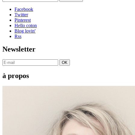
Facebook
Twitter
Pinterest
Hello coton
Blog lovin'
Rss
Newsletter
OK
à propos