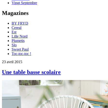
Vingt Septembre
Magazines
BY FRYD
Cereal
Est
Lille Nord
Plumetis
Slo
Sweet Paul
Toc-toc-toc !
23 avril 2015
Une table basse scolaire