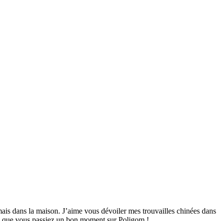
mais dans la maison. J’aime vous dévoiler mes trouvailles chinées dans
ime que vous passiez un bon moment sur Poligom !