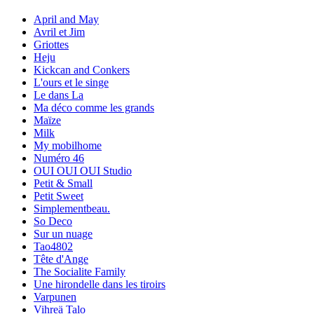
April and May
Avril et Jim
Griottes
Heju
Kickcan and Conkers
L'ours et le singe
Le dans La
Ma déco comme les grands
Maïze
Milk
My mobilhome
Numéro 46
OUI OUI OUI Studio
Petit & Small
Petit Sweet
Simplementbeau.
So Deco
Sur un nuage
Tao4802
Tête d'Ange
The Socialite Family
Une hirondelle dans les tiroirs
Varpunen
Vihreä Talo