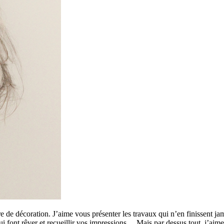
 de décoration. J’aime vous présenter les travaux qui n’en finissent ja
 qui font rêver et recueillir vos impressions… Mais par dessus tout, j’a