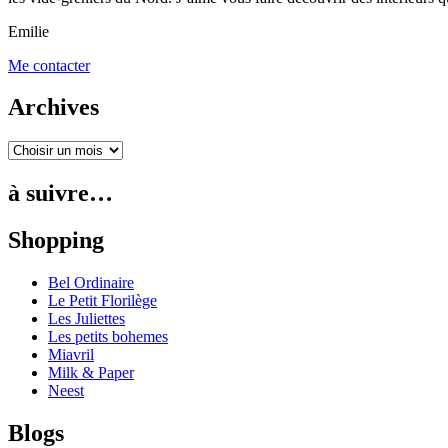
Emilie
Me contacter
Archives
à suivre…
Shopping
Bel Ordinaire
Le Petit Florilège
Les Juliettes
Les petits bohemes
Miavril
Milk & Paper
Neest
Blogs