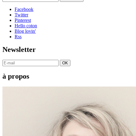
Facebook
Twitter
Pinterest
Hello coton
Blog lovin'
Rss
Newsletter
OK
à propos