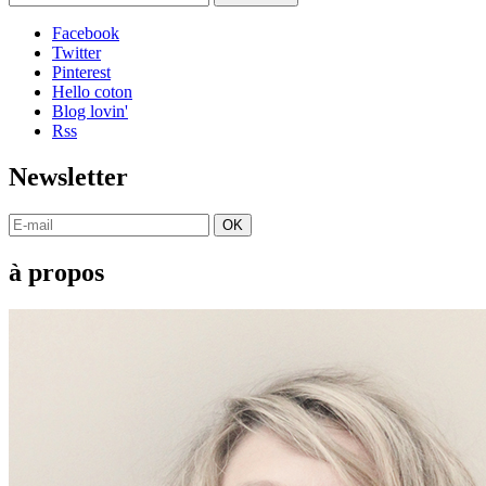
Facebook
Twitter
Pinterest
Hello coton
Blog lovin'
Rss
Newsletter
OK
à propos