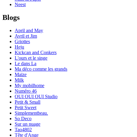
Neest
Blogs
April and May
Avril et Jim
Griottes
Heju
Kickcan and Conkers
L'ours et le singe
Le dans La
Ma déco comme les grands
Maïze
Milk
My mobilhome
Numéro 46
OUI OUI OUI Studio
Petit & Small
Petit Sweet
Simplementbeau.
So Deco
Sur un nuage
Tao4802
Tête d'Ange