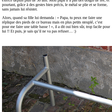
exerce depuis plus de 30 ans. Mon papa n’a pas des doigts de fée, et
pourtant, grâce à des gestes bien précis, le métal se plie et se forme,
sans jamais lui résister.
Alors, quand sa fille lui demanda : « Papa, tu peux me faire une
réplique des pieds de ce bureau mais en plus petits steuplé, c’est
pour me faire une table basse ! », il a dit oui bien sûr, trop facile pour
lui !! Et puis, je sais qu’il ne va pas refuser… :)