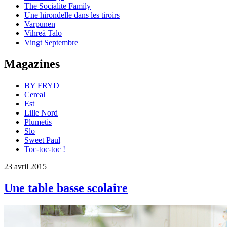
The Socialite Family
Une hirondelle dans les tiroirs
Varpunen
Vihreä Talo
Vingt Septembre
Magazines
BY FRYD
Cereal
Est
Lille Nord
Plumetis
Slo
Sweet Paul
Toc-toc-toc !
23 avril 2015
Une table basse scolaire