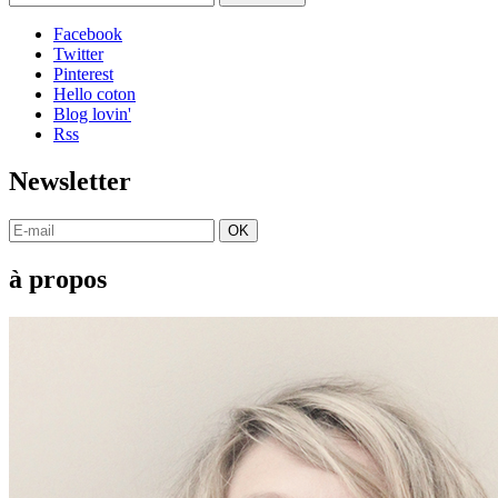
Facebook
Twitter
Pinterest
Hello coton
Blog lovin'
Rss
Newsletter
OK
à propos