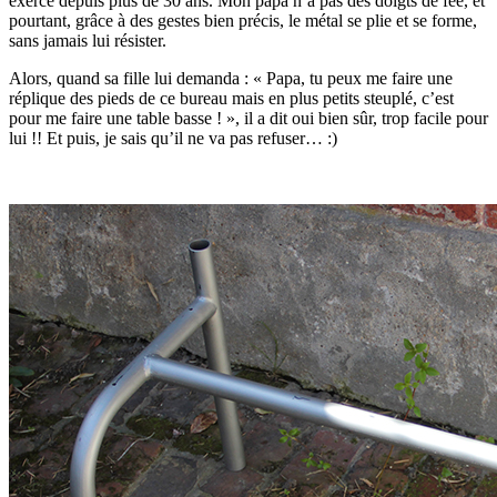
exerce depuis plus de 30 ans. Mon papa n’a pas des doigts de fée, et
pourtant, grâce à des gestes bien précis, le métal se plie et se forme,
sans jamais lui résister.
Alors, quand sa fille lui demanda : « Papa, tu peux me faire une
réplique des pieds de ce bureau mais en plus petits steuplé, c’est
pour me faire une table basse ! », il a dit oui bien sûr, trop facile pour
lui !! Et puis, je sais qu’il ne va pas refuser… :)