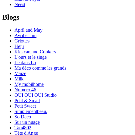
Neest
Blogs
April and May
Avril et Jim
Griottes
Heju
Kickcan and Conkers
L'ours et le singe
Le dans La
Ma déco comme les grands
Maïze
Milk
My mobilhome
Numéro 46
OUI OUI OUI Studio
Petit & Small
Petit Sweet
Simplementbeau.
So Deco
Sur un nuage
Tao4802
Tête d'Ange