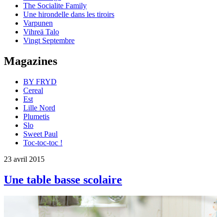
The Socialite Family
Une hirondelle dans les tiroirs
Varpunen
Vihreä Talo
Vingt Septembre
Magazines
BY FRYD
Cereal
Est
Lille Nord
Plumetis
Slo
Sweet Paul
Toc-toc-toc !
23 avril 2015
Une table basse scolaire