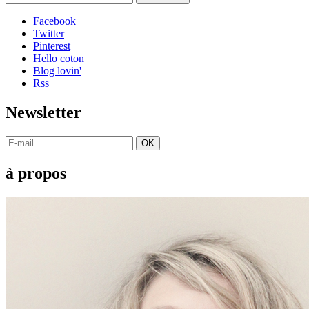
Facebook
Twitter
Pinterest
Hello coton
Blog lovin'
Rss
Newsletter
OK
à propos