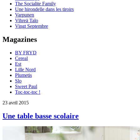
The Socialite Family
Une hirondelle dans les tiroirs
Varpunen
Vihreä Talo
Vingt Septembre
Magazines
BY FRYD
Cereal
Est
Lille Nord
Plumetis
Slo
Sweet Paul
Toc-toc-toc !
23 avril 2015
Une table basse scolaire