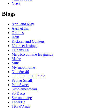
Neest
Blogs
April and May
Avril et Jim
Griottes
Heju
Kickcan and Conkers
L'ours et le singe
Le dans La
Ma déco comme les grands
Maïze
Milk
My mobilhome
Numéro 46
OUI OUI OUI Studio
Petit & Small
Petit Sweet
Simplementbeau.
So Deco
Sur un nuage
Tao4802
Tête d'Ange