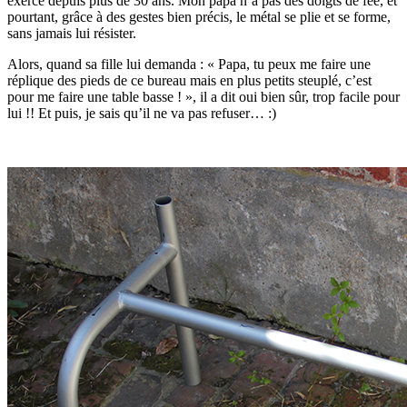
exerce depuis plus de 30 ans. Mon papa n’a pas des doigts de fée, et
pourtant, grâce à des gestes bien précis, le métal se plie et se forme,
sans jamais lui résister.
Alors, quand sa fille lui demanda : « Papa, tu peux me faire une
réplique des pieds de ce bureau mais en plus petits steuplé, c’est
pour me faire une table basse ! », il a dit oui bien sûr, trop facile pour
lui !! Et puis, je sais qu’il ne va pas refuser… :)