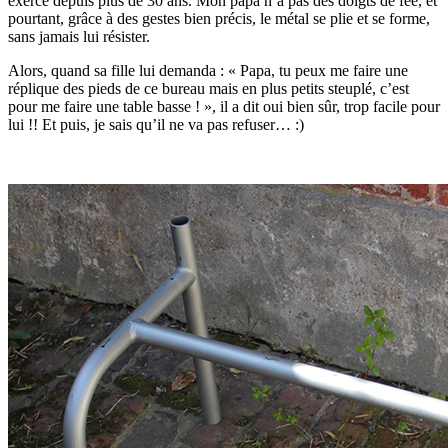
exerce depuis plus de 30 ans. Mon papa n’a pas des doigts de fée, et
pourtant, grâce à des gestes bien précis, le métal se plie et se forme,
sans jamais lui résister.
Alors, quand sa fille lui demanda : « Papa, tu peux me faire une
réplique des pieds de ce bureau mais en plus petits steuplé, c’est
pour me faire une table basse ! », il a dit oui bien sûr, trop facile pour
lui !! Et puis, je sais qu’il ne va pas refuser… :)