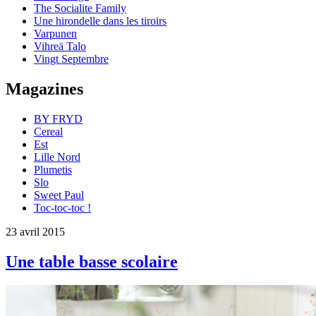
The Socialite Family
Une hirondelle dans les tiroirs
Varpunen
Vihreä Talo
Vingt Septembre
Magazines
BY FRYD
Cereal
Est
Lille Nord
Plumetis
Slo
Sweet Paul
Toc-toc-toc !
23 avril 2015
Une table basse scolaire