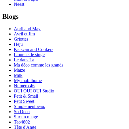
Neest
Blogs
April and May
Avril et Jim
Griottes
Heju
Kickcan and Conkers
L'ours et le singe
Le dans La
Ma déco comme les grands
Maïze
Milk
My mobilhome
Numéro 46
OUI OUI OUI Studio
Petit & Small
Petit Sweet
Simplementbeau.
So Deco
Sur un nuage
Tao4802
Tête d'Ange