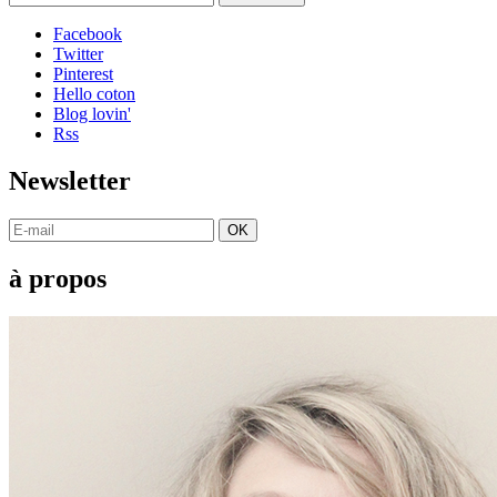
Facebook
Twitter
Pinterest
Hello coton
Blog lovin'
Rss
Newsletter
OK
à propos